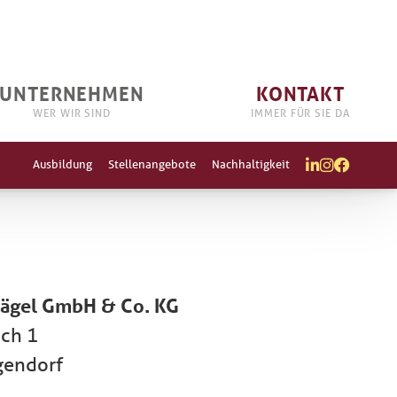
UNTERNEHMEN
KONTAKT
WER WIR SIND
IMMER FÜR SIE DA
Ausbildung
Stellenangebote
Nachhaltigkeit



ägel GmbH & Co. KG
ch 1
gendorf