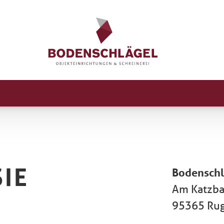
IE
Bodenschl
Am Katzba
95365 Ru